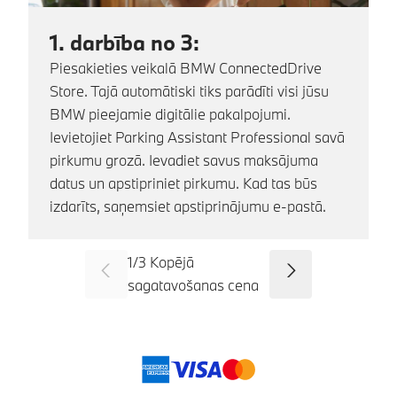
1. darbība no 3:
Piesakieties veikalā BMW ConnectedDrive
Store. Tajā automātiski tiks parādīti visi jūsu
BMW pieejamie digitālie pakalpojumi.
Ievietojiet Parking Assistant Professional savā
pirkumu grozā. Ievadiet savus maksājuma
datus un apstipriniet pirkumu. Kad tas būs
izdarīts, saņemsiet apstiprinājumu e-pastā.
1
/
3
Kopējā
SID_CD_FP_COMMON_PREVI
Tālāk
sagatavošanas cena
Maksājuma veidi