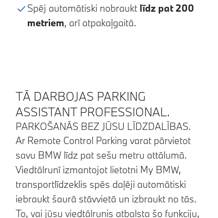
Spēj automātiski nobraukt
līdz pat 200
metriem
, arī atpakaļgaitā.
TĀ DARBOJAS PARKING
ASSISTANT PROFESSIONAL.
PARKOŠANĀS BEZ JŪSU LĪDZDALĪBAS.
Ar Remote Control Parking varat pārvietot
savu BMW līdz pat sešu metru attālumā.
Viedtālrunī izmantojot lietotni My BMW,
transportlīdzeklis spēs daļēji automātiski
iebraukt šaurā stāvvietā un izbraukt no tās.
To, vai jūsu viedtālrunis atbalsta šo funkciju,