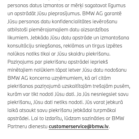
personas datus izmantos ar mērķi sagatavot līgumus
un apstrādāt Jūsu pieprasījumus. BMW AG garantē
Jūsu personas datu konfidencialitātes ievērošanu
atbilstoši piemērojamajiem datu aizsardzības
likumiem. Jebkāda Jūsu datu apstrāde un izmantošana
konsultāciju sniegšanas, reklāmas un tirgus izpētes
nolūkos notiks tikai ar Jūsu skaidru piekrišanu.
Paziņojums par piekrišanu apstrādei iepriekš
minētajiem nolūkiem tāpat ietver Jūsu datu nodošanu
BMW AG koncerna uzņēmumiem, kā arī citām
piekrišanas paziņojumā uzskaitītajām trešajām pusēm,
kurām var tikt nodoti Jūsu dati. Ja Jūs nesniegsiet savu
piekrišanu, Jūsu dati netiks nodoti. Jūs varat jebkurā
laikā atsaukt savu piekrišanu jebkādai turpmākai
apstrādei. Lai to izdarītu, lūdzam sazināties ar BMW
Partneru dienestu
customerservice@bmw.lv
.