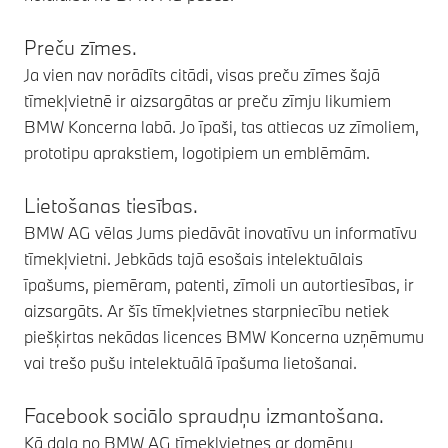
Preču zīmes.
Ja vien nav norādīts citādi, visas preču zīmes šajā
tīmekļvietnē ir aizsargātas ar preču zīmju likumiem
BMW Koncerna labā. Jo īpaši, tas attiecas uz zīmoliem,
prototipu aprakstiem, logotipiem un emblēmām.
Lietošanas tiesības.
BMW AG vēlas Jums piedāvāt inovatīvu un informatīvu
tīmekļvietni. Jebkāds tajā esošais intelektuālais
īpašums, piemēram, patenti, zīmoli un autortiesības, ir
aizsargāts. Ar šīs tīmekļvietnes starpniecību netiek
piešķirtas nekādas licences BMW Koncerna uzņēmumu
vai trešo pušu intelektuālā īpašuma lietošanai.
Facebook sociālo spraudņu izmantošana.
Kā daļa no BMW AG tīmekļvietnes ar domēnu