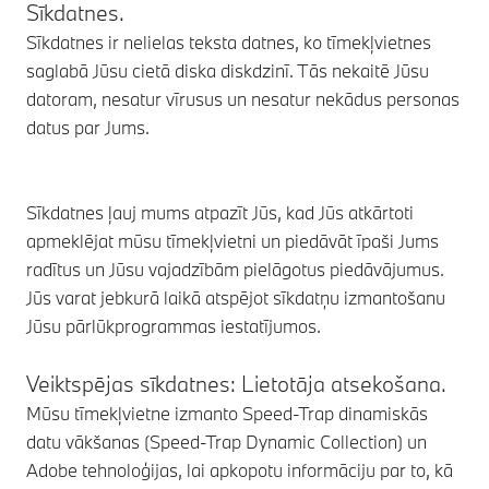
Sīkdatnes.
Sīkdatnes ir nelielas teksta datnes, ko tīmekļvietnes
saglabā Jūsu cietā diska diskdzinī. Tās nekaitē Jūsu
datoram, nesatur vīrusus un nesatur nekādus personas
datus par Jums.
Sīkdatnes ļauj mums atpazīt Jūs, kad Jūs atkārtoti
apmeklējat mūsu tīmekļvietni un piedāvāt īpaši Jums
radītus un Jūsu vajadzībām pielāgotus piedāvājumus.
Jūs varat jebkurā laikā atspējot sīkdatņu izmantošanu
Jūsu pārlūkprogrammas iestatījumos.
Veiktspējas sīkdatnes: Lietotāja atsekošana.
Mūsu tīmekļvietne izmanto Speed-Trap dinamiskās
datu vākšanas (Speed-Trap Dynamic Collection) un
Adobe tehnoloģijas, lai apkopotu informāciju par to, kā