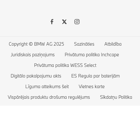
Īpašie piedāvājumi
BMW 7. sērija
BMW Financial Services
BMW 5. sērija
BMW elektroauto
BMW aksesuāri
BMW 4. sērija
Elektroauto uzlāde publiskajās stacijās
BMW dzīvesstila veikals
BMW 3. sērija
Elektroauto uzlāde mājās
Copyright © BMW AG 2025
Sazināties
Atbildība
BMW 2. sērija
Elektroauto darbības rādiuss
Juridiskais paziņojums
Privātuma politika Inchcape
BMW 1. sērija
Elektroauto ekspluatācijas izmaksas
Privātuma politika WESS Select
Digitālo pakalpojumu akts
BMW M sērija
Plug-in hibrīdauto
ES Regula par baterijām
Līguma atteikums šeit
Vietnes karte
BMW konceptautomobiļi
Vispārējais produktu drošuma regulējums
Sīkdatņu Politika
BMW luksusa automobiļi