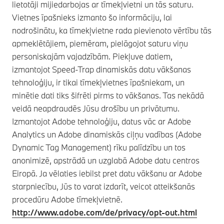
lietotāji mijiedarbojas ar tīmekļvietni un tās saturu.
Vietnes īpašnieks izmanto šo informāciju, lai
nodrošinātu, ka tīmekļvietne rada pievienoto vērtību tās
apmeklētājiem, piemēram, pielāgojot saturu viņu
personiskajām vajadzībām. Piekļuve datiem,
izmantojot Speed-Trap dinamiskās datu vākšanas
tehnoloģiju, ir tikai tīmekļvietnes īpašniekam, un
minētie dati tiks šifrēti pirms to vākšanas. Tas nekādā
veidā neapdraudēs Jūsu drošību un privātumu.
Izmantojot Adobe tehnoloģiju, datus vāc ar Adobe
Analytics un Adobe dinamiskās ciļņu vadības (Adobe
Dynamic Tag Management) rīku palīdzību un tos
anonimizē, apstrādā un uzglabā Adobe datu centros
Eiropā. Ja vēlaties iebilst pret datu vākšanu ar Adobe
starpniecību, Jūs to varat izdarīt, veicot atteikšanās
procedūru Adobe tīmekļvietnē.
http://www.adobe.com/de/privacy/opt-out.html