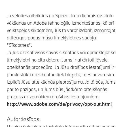
Ja vēlāties atteikties no Speed-Trap dinamiskās datu
vākšanas un Adobe tehnoloģiju izmantošanas, kā arī
veiktspējas sīkdatnēm, Jūs to varat izdarīt, izmantojot
attiecīgās pogas mūsu tīmekļvietnes sadaļā
“Sīkdatnes”.
Ja Jūs dzēšat visas savas sīkdatnes vai apmeklējat šo
tīmekļvietni no cita datora, Jums ir atkārtoti jāveic
atteikšanās procedūra. Ja Jūsu drošības iestatījumi ir
pārāk strikti un sīkdatne tiek bloķēta, mēs nevarēsim
izpildīt Jūsu atteikšanās pieprasījumu. Ja tā būs, Jums
par to paziņos, un Jums būs jāatkārto atteikšanās
process ar zemākiem drošības iestatījumiem.
http://www.adobe.com/de/privacy/opt-out.html
Autortiesības.
Uz visu šajā vietnē ievietoto informāciju attiecināmas