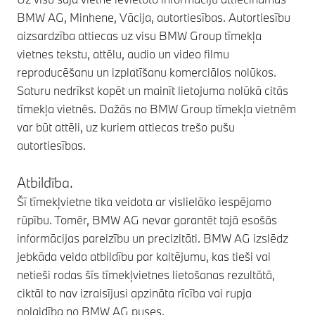
BMW AG, Minhene, Vācija, autortiesības. Autortiesību
aizsardzība attiecas uz visu BMW Group tīmekļa
vietnes tekstu, attēlu, audio un video filmu
reproducēšanu un izplatīšanu komerciālos nolūkos.
Saturu nedrīkst kopēt un mainīt lietojuma nolūkā citās
tīmekļa vietnēs. Dažās no BMW Group tīmekļa vietnēm
var būt attēli, uz kuriem attiecas trešo pušu
autortiesības.
Atbildība.
Šī tīmekļvietne tika veidota ar vislielāko iespējamo
rūpību. Tomēr, BMW AG nevar garantēt tajā esošās
informācijas pareizību un precizitāti. BMW AG izslēdz
jebkāda veida atbildību par kaitējumu, kas tieši vai
netieši rodas šīs tīmekļvietnes lietošanas rezultātā,
ciktāl to nav izraisījusi apzināta rīcība vai rupja
nolaidība no BMW AG puses.