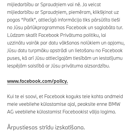
mijiedarbību ar Spraudņiem vai nē. Ja veicat
mijiedarbību ar Spraudņiem, piemēram, klikšķinot uz
pogas “Patīk”, attiecīgā informācija tiks pārsūtīta tieši
no Jūsu pārlūkprogrammas Facebook un saglabāta tur.
Lūdzam skatīt Facebook Privātuma politiku, lai
uzzinātu vairāk par datu vākšanas nolūkiem un apjomu,
Jūsu datu turpmāku apstrādi un lietošanu no Facebook
puses, kā arī Jūsu attiecīgajām tiesībām un iestatījumu
iespējām saistībā ar Jūsu privātuma aizsardzību.
www.facebook.com/policy.
Kui te ei soovi, et Facebook koguks teie kohta andmeid
meie veebilehe külastamise ajal, peaksite enne BMW
AG veebilehe külastamist Facebookist välja logima.
Ārpustiesas strīdu izskatīšana.