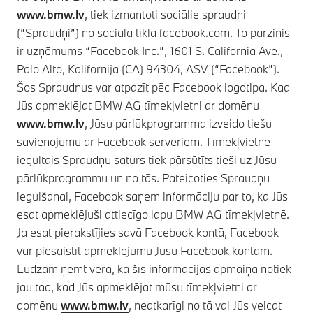
www.bmw.lv
, tiek izmantoti sociālie spraudņi
(“Spraudņi”) no sociālā tīkla facebook.com. To pārzinis
ir uzņēmums “Facebook Inc.”, 1601 S. California Ave.,
Palo Alto, Kalifornija (CA) 94304, ASV (“Facebook”).
Šos Spraudņus var atpazīt pēc Facebook logotipa. Kad
Jūs apmeklējat BMW AG tīmekļvietni ar domēnu
www.bmw.lv
, Jūsu pārlūkprogramma izveido tiešu
savienojumu ar Facebook serveriem. Tīmekļvietnē
iegultais Spraudņu saturs tiek pārsūtīts tieši uz Jūsu
pārlūkprogrammu un no tās. Pateicoties Spraudņu
iegulšanai, Facebook saņem informāciju par to, ka Jūs
esat apmeklējuši attiecīgo lapu BMW AG tīmekļvietnē.
Ja esat pierakstījies savā Facebook kontā, Facebook
var piesaistīt apmeklējumu Jūsu Facebook kontam.
Lūdzam ņemt vērā, ka šīs informācijas apmaiņa notiek
jau tad, kad Jūs apmeklējat mūsu tīmekļvietni ar
domēnu
www.bmw.lv
, neatkarīgi no tā vai Jūs veicat