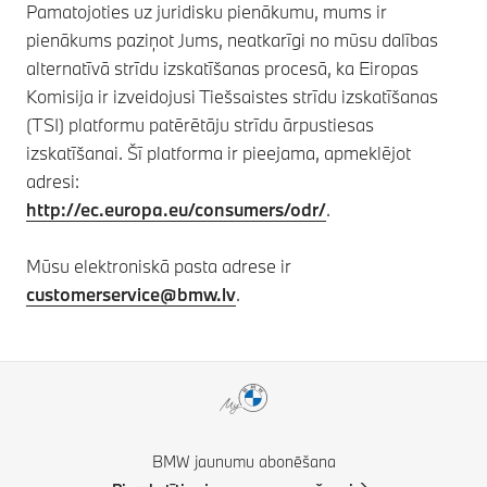
Pamatojoties uz juridisku pienākumu, mums ir
pienākums paziņot Jums, neatkarīgi no mūsu dalības
alternatīvā strīdu izskatīšanas procesā, ka Eiropas
Komisija ir izveidojusi Tiešsaistes strīdu izskatīšanas
(TSI) platformu patērētāju strīdu ārpustiesas
izskatīšanai. Šī platforma ir pieejama, apmeklējot
adresi:
http://ec.europa.eu/consumers/odr/
.
Mūsu elektroniskā pasta adrese ir
customerservice@bmw.lv
.
BMW jaunumu abonēšana