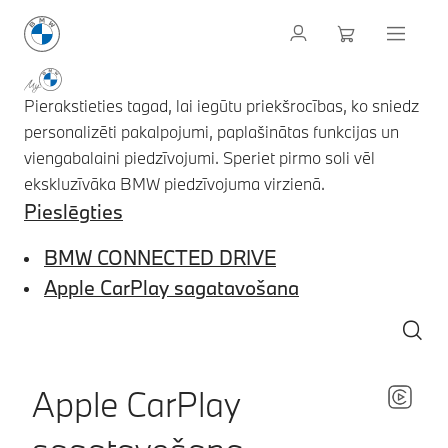
Pierakstieties tagad, lai iegūtu priekšrocības, ko sniedz
personalizēti pakalpojumi, paplašinātas funkcijas un
viengabalaini piedzīvojumi. Speriet pirmo soli vēl
ekskluzīvāka BMW piedzīvojuma virzienā.
Pieslēgties
BMW CONNECTED DRIVE
Apple CarPlay sagatavošana
Apple CarPlay