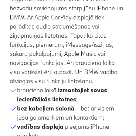
bezvadu savienojums starp jūsu iPhone un
BMW. Ar Apple CarPlay displejā tiek
parādītas audio straumēšanas vai
ziņapmaiņas lietotnes. Tāpat kā citas
funkcijas, piemēram, iMessage/īsziņas,
sakaru pakalpojumi, Apple Music vai
navigācijas funkcijas. Arī brauciena laikā
visu varēsiet ērti atpazīt. Un BMW vadība
atvieglos visu funkciju lietošanu.
brauciena laikā
izmantojiet savas
iecienītākās lietotnes
;
bez kabeļiem salonā
– bet ar visiem
jūsu galamērķiem un kontaktiem;
vadības displejā
pieejams iPhone
pārskats.