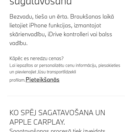
sagatavošana
Bezvadu, tieša un ērta. Braukšanas laikā
lietojiet iPhone funkcijas, izmantojot
skārienvadību, iDrive kontrolleri vai balss
vadību.
Kāpēc es neredzu cenas?
Lai iepazītos ar personalizētu cenu informāciju, piesakieties
un pievienojiet Jūsu transportlīdzekli
Pieteikšanās
profilam.
Produkta informācija
KO SPĒJ SAGATAVOŠANA UN
APPLE CARPLAY.
Sagatavošanas procesā tiek izveidots