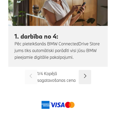
1. darbība no 4:
Pēc pieteikšanās BMW ConnectedDrive Store
jums tiks automātiski parādīti visi jūsu BMW
pieejamie digitālie pakalpojumi.
1
/
4
Kopējā
SID_CD_FP_COMMON_PREVI
Tālāk
sagatavošanas cena
Maksājuma veidi