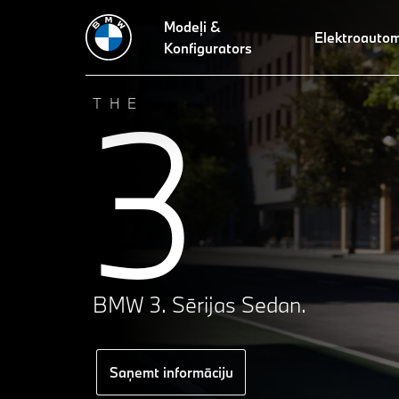
Modeļi &
Tehniskie dati
Dizains
Tehnoloģijas
Braukšanas dinamik
Elektroautom
Konfigurators
3
THE
BMW 3. Sērijas Sedan.
Saņemt informāciju