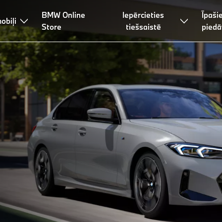
BMW Online
Iepērcieties
Īpaši
a
obiļi
Līzings un finansēšana
Padomi un pakalpojumi
Store
tiešsaistē
piedā