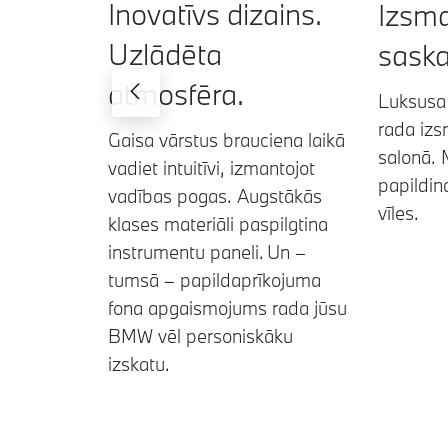
Inovatīvs dizains.
Izsma
Uzlādēta
saska
atmosfēra.
Luksusa 
rada iz
Gaisa vārstus brauciena laikā
salonā. 
vadiet intuitīvi, izmantojot
papildin
vadības pogas. Augstākās
vīles.
klases materiāli paspilgtina
instrumentu paneli. Un –
tumsā – papildaprīkojuma
fona apgaismojums rada jūsu
BMW vēl personiskāku
izskatu.