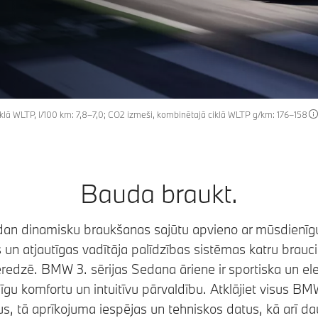
klā WLTP, l/100 km: 7,8–7,0; CO2 izmeši, kombinētajā ciklā WLTP g/km: 176–158
Bauda braukt.
an dinamisku braukšanas sajūtu apvieno ar mūsdienīgu
s un atjautīgas vadītāja palīdzības sistēmas katru brauc
redzē. BMW 3. sērijas Sedana āriene ir sportiska un el
īgu komfortu un intuitīvu pārvaldību. Atklājiet visus BM
s, tā aprīkojuma iespējas un tehniskos datus, kā arī da