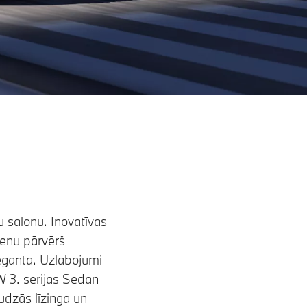
 salonu. Inovatīvas
ienu pārvērš
eganta. Uzlabojumi
W 3. sērijas Sedan
udzās līzinga un