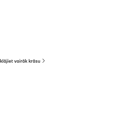
Salīdzināt automobile
Tehniskie dati
m/h
,0; CO2 izmeši, kombinētajā ciklā WLTP g/km: 176–158
klājiet vairāk krāsu