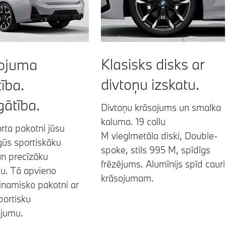
Klasisks disks ar
kojuma
divtoņu izskatu.
ība.
ātība.
Divtoņu krāsojums un smalka
kaluma. 19 collu
rta pakotni jūsu
M vieglmetāla diski, Double-
ūs sportiskāku
spoke, stils 995 M, spīdīgs
un precīzāku
frēzējums. Alumīnijs spīd cauri
u. Tā apvieno
krāsojumam.
namisko pakotni ar
sportisku
ojumu.