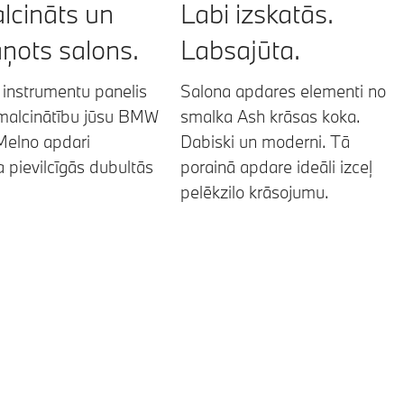
Labi izskatās.
lcināts un
Labsajūta.
ņots salons.
Salona apdares elementi no
instrumentu panelis
smalka Ash krāsas koka.
smalcinātību jūsu BMW
Dabiski un moderni. Tā
Melno apdari
porainā apdare ideāli izceļ
a pievilcīgās dubultās
pelēkzilo krāsojumu.