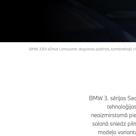
BMW 330i xDrive Limousine: degvielas patēriņš, kombinētajā ci
BMW 3. sērijas Sed
tehnoloģija
neaizmirstamā pie
salonā sniedz piln
modeļa variantu