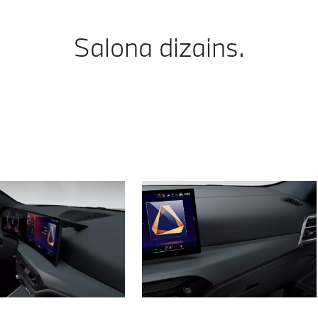
Salona dizains.
Sensatec perforētās ādas salon