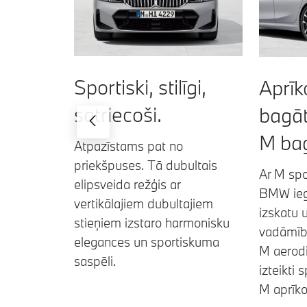
Sportiski, stilīgi,
Aprī
satriecoši.
bagāt
M bag
Atpazīstams pat no
priekšpuses. Tā dubultais
Ar M spo
elipsveida režģis ar
BMW ieg
vertikālajiem dubultajiem
izskatu 
stieņiem izstaro harmonisku
vadāmīb
elegances un sportiskuma
M aerodi
saspēli.
izteikti 
M aprīk