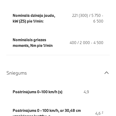
Nominālā dzinēja jauda,
221 (300) / 5 750 -
kW (ZS) pie 1/min:
6 500
Nominālais griezes
400 / 2 000 - 4 500
moments, Nm pie 1/min
Sniegums
Paātrinājums 0–100 km/h (s)
4,9
Paātrinājums 0 - 100 km/h, ar 30,48 cm
2
4,6