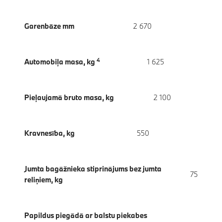
Garenbāze mm
2 670
4
Automobiļa masa, kg
1 625
Pieļaujamā bruto masa, kg
2 100
Kravnesība, kg
550
Jumta bagāžnieka stiprinājums bez jumta
75
reliņiem, kg
Papildus piegādā ar balstu piekabes