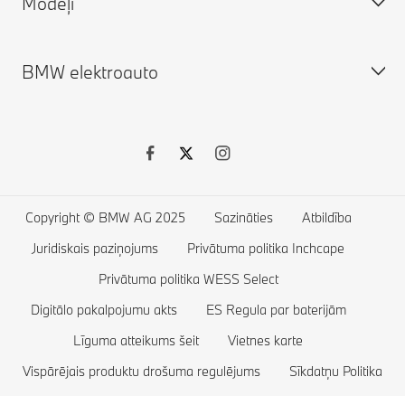
Modeļi
Pieteikt testa braucienu
BMW ConnectedDrive
Modeļi & Konfigurātors
BMW ConnectedDrive veikals
BMW Online Store
BMW elektroauto
Lietoti auto
BMW X sērija
Īpašie piedāvājumi
BMW 7. sērija
BMW Financial Services
BMW 5. sērija
BMW elektroauto
BMW aksesuāri
BMW 4. sērija
Elektroauto uzlāde publiskajās stacijās
BMW dzīvesstila veikals
BMW 3. sērija
Elektroauto uzlāde mājās
Copyright © BMW AG 2025
Sazināties
Atbildība
BMW 2. sērija
Elektroauto darbības rādiuss
Juridiskais paziņojums
Privātuma politika Inchcape
BMW 1. sērija
Elektroauto ekspluatācijas izmaksas
Privātuma politika WESS Select
Digitālo pakalpojumu akts
BMW M sērija
Plug-in hibrīdauto
ES Regula par baterijām
Līguma atteikums šeit
Vietnes karte
BMW konceptautomobiļi
Vispārējais produktu drošuma regulējums
Sīkdatņu Politika
BMW luksusa automobiļi