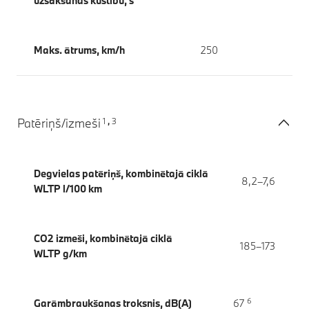
uzsākšanas kustību, s
Maks. ātrums, km/h
250
1
3
Patēriņš/izmeši
,
Degvielas patēriņš, kombinētajā ciklā
8,2–7,6
WLTP l/100 km
CO2 izmeši, kombinētajā ciklā
185–173
WLTP g/km
6
Garāmbraukšanas troksnis, dB(A)
67