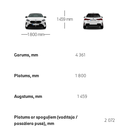
1 459 mm
1 800 mm
Garums, mm
4 361
Platums, mm
1 800
Augstums, mm
1 459
Platums ar spoguļiem (vadītāja /
2 072
pasažiera pusē), mm