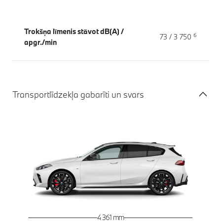
Trokšņa līmenis stāvot dB(A) /
6
73 / 3 750
apgr./min
Transportlīdzekļa gabarīti un svars
4 361 mm