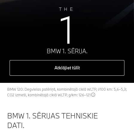
1
THE
BMW 1. SĒRIJA.
Atklājiet tūlīt
BMW 120: Degvielas patēriņš, kombinētajā ciklā WLTP, l/100 km: 5,6–5,3;
CO2 izmeši, kombinētajā ciklā WLTP, g/km: 126–121
BMW 1. SĒRIJAS TEHNISKIE
DATI.