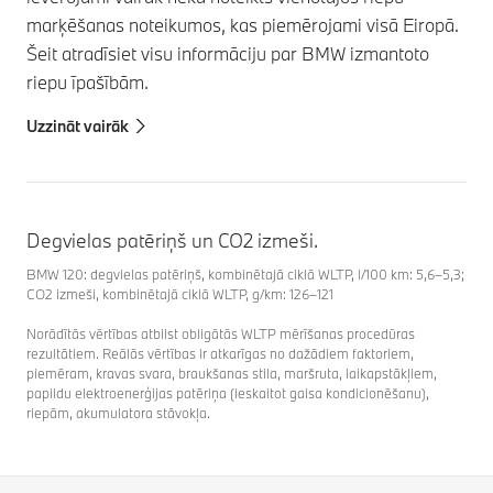
marķēšanas noteikumos, kas piemērojami visā Eiropā.
Šeit atradīsiet visu informāciju par BMW izmantoto
riepu īpašībām.
Uzzināt vairāk
Degvielas patēriņš un CO2 izmeši.
BMW 120: degvielas patēriņš, kombinētajā ciklā WLTP, l/100 km: 5,6–5,3;
CO2 izmeši, kombinētajā ciklā WLTP, g/km: 126–121
Norādītās vērtības atbilst obligātās WLTP mērīšanas procedūras
rezultātiem. Reālās vērtības ir atkarīgas no dažādiem faktoriem,
piemēram, kravas svara, braukšanas stila, maršruta, laikapstākļiem,
papildu elektroenerģijas patēriņa (ieskaitot gaisa kondicionēšanu),
riepām, akumulatora stāvokļa.