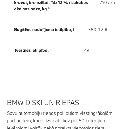
kravai, bremzētai, līdz 12 % / sakabes
750 / 75
5
āķa noslodze, kg
Bagāžas nodalījuma ietilpība, l
380–1 200
Tvertnes ietilpība, l
49
BMW DISKI UN RIEPAS.
Savu automobiļu riepas pakļaujam visstingrākajām
pārbaudēm, kurās izvirzīts līdz pat 50 kritērijiem –
ievērojami vairāk nekā noteikts vienotajos riepu