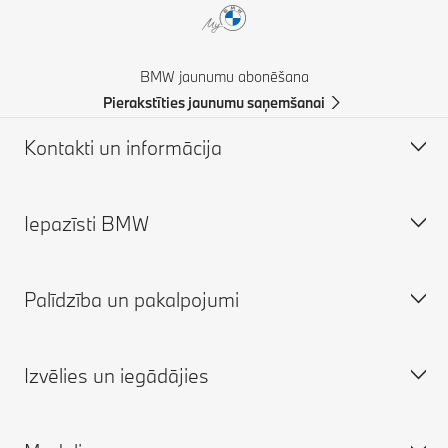
BMW jaunumu abonēšana
Pierakstīties jaunumu saņemšanai
Kontakti un informācija
Iepazīsti BMW
Klientu atbalsts
Tiešsaistes palīgs (BUJ)
Palīdzība un pakalpojumi
Atrast BMW partneri
Par mums
Atbalsts negadījumu gadījumā
Karjera BMW
Izvēlies un iegādājies
Pieprasīt piedāvājumu
BMW Group
MY BMW
Pieteikt servisa apmeklējumu
MY BMW lietotne