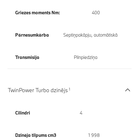
Griezes moments Nm:
400
Pārnesumkārba
Septiņpakāpju, automātiskā
Transmisija
Pilnpiedziņa
1
TwinPower Turbo dzinējs
Cilindri
4
Dzinēja tilpums cm3
1 998