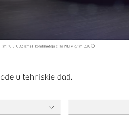
00 km: 10,5; CO2 izmeši kombinētajā ciklā WLTP, g/km: 238
deļu tehniskie dati.