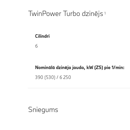
TwinPower Turbo dzinējs
1
Cilindri
6
Nominālā dzinēja jauda, kW (ZS) pie 1/min:
390 (530) / 6 250
Sniegums