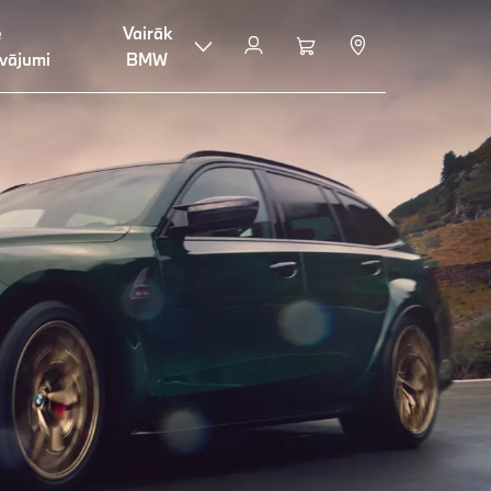
e
Vairāk
vājumi
BMW