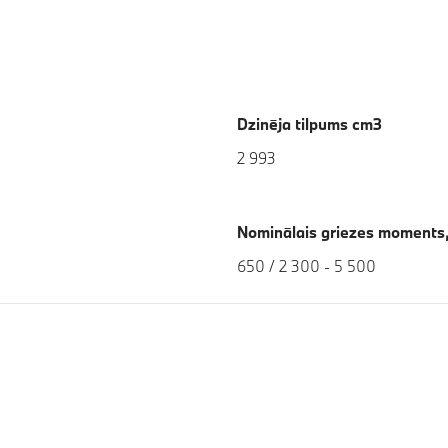
Dzinēja tilpums cm3
2 993
Nominālais griezes moments,
650 / 2 300 - 5 500