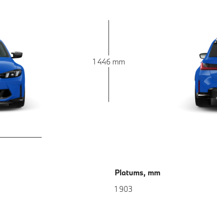
1 446 mm
Platums, mm
1 903