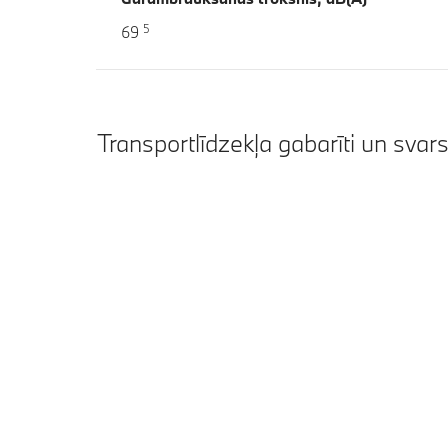
5
69
Transportlīdzekļa gabarīti un svar