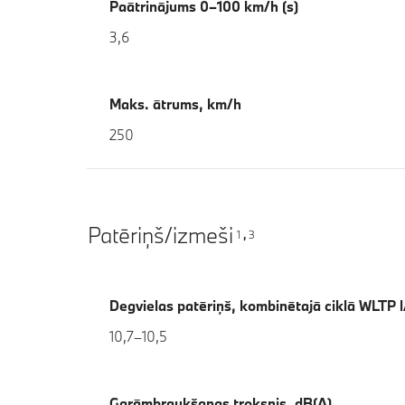
Paātrinājums 0–100 km/h (s)
3,6
Maks. ātrums, km/h
250
Patēriņš/izmeši
1
3
,
Degvielas patēriņš, kombinētajā ciklā WLTP 
10,7–10,5
Garāmbraukšanas troksnis, dB(A)