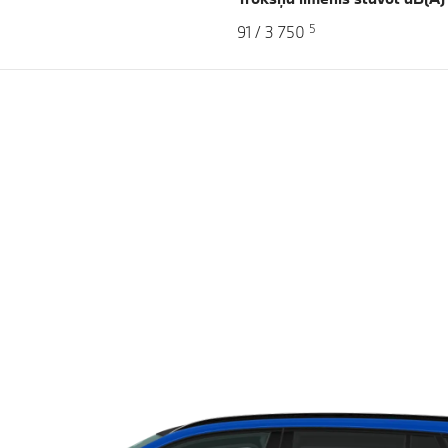
5
91 / 3 750
s