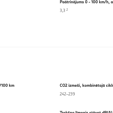
Paātrinājums 0 - 100 km/h, 
2
3,3
l/100 km
CO2 izmeši, kombinētajā cik
242–239
Trokšņa līmenis stāvot dB(A)