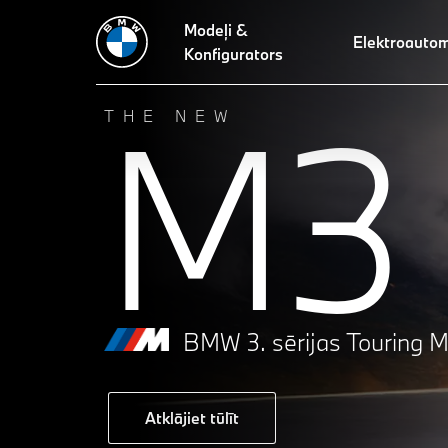
Modeļi &
Elektroautom
Konfigurators
M3
THE NEW
BMW 3. sērijas Touring M
Atklājiet tūlīt