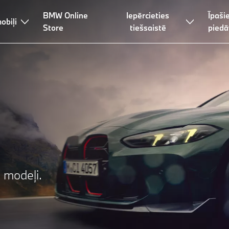
BMW Online
Iepērcieties
Īpaši
obiļi
Store
tiešsaistē
piedā
 modeļi.