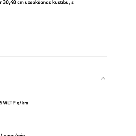
ar 30,48 cm uzsākšanas kustību, s
lā WLTP g/km
 / apgr./min