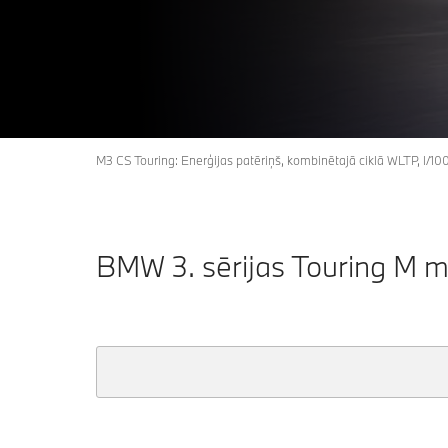
M3 CS Touring: Enerģijas patēriņš, kombinētajā ciklā WLTP, l/1
BMW 3. sērijas Touring M mo