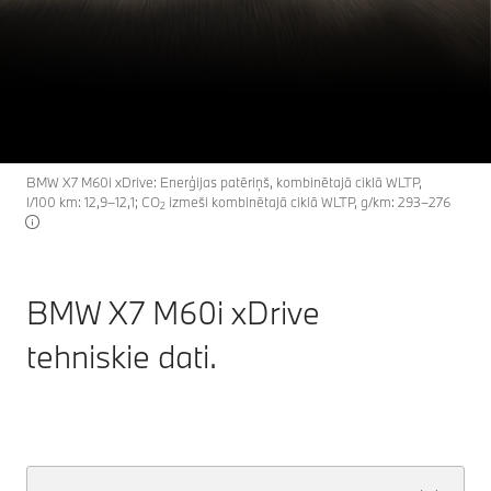
BMW X7 M60i xDrive:
X7
THE
tehniskie dati.
Saņemt piedāvājumu
Atklājiet tūlīt
BMW X7 M60i xDrive: Enerģijas patēriņš, kombinētajā ciklā WLTP,
l/100 km: 12,9–12,1; CO
izmeši kombinētajā ciklā WLTP, g/km: 293–276
2
BMW X7 M60i xDrive
tehniskie dati.