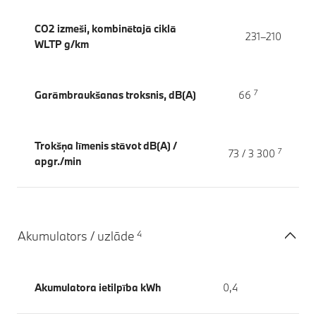
CO2 izmeši, kombinētajā ciklā
231–210
WLTP g/km
7
Garāmbraukšanas troksnis, dB(A)
66
Trokšņa līmenis stāvot dB(A) /
7
73 / 3 300
apgr./min
4
Akumulators / uzlāde
Akumulatora ietilpība kWh
0,4