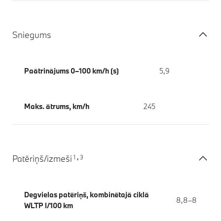
Sniegums
Paātrinājums 0–100 km/h (s)
5,9
Maks. ātrums, km/h
245
1
3
Patēriņš/izmeši
,
Degvielas patēriņš, kombinētajā ciklā
8,8–8
WLTP l/100 km