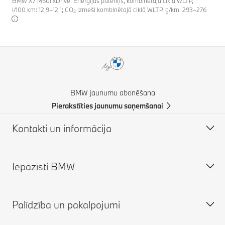
BMW X7 M60i xDrive: Enerģijas patēriņš, kombinētajā ciklā WLTP,
l/100 km: 12,9–12,1; CO
izmeši kombinētajā ciklā WLTP, g/km: 293–276
2
BMW jaunumu abonēšana
Pierakstīties jaunumu saņemšanai
Kontakti un informācija
Iepazīsti BMW
Klientu atbalsts
Tiešsaistes palīgs (BUJ)
Palīdzība un pakalpojumi
Atrast BMW partneri
Par mums
Atbalsts negadījumu gadījumā
Karjera BMW