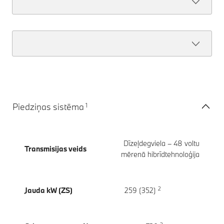
1
Piedziņas sistēma
Dīzeļdegviela – 48 voltu
Transmisijas veids
mērenā hibrīdtehnoloģija
2
Jauda kW (ZS)
259 (352)