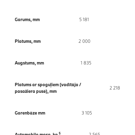
Garums, mm
5 181
Platums, mm
2 000
Augstums, mm
1 835
Platums ar spoguļiem (vadītāja /
2 218
pasažiera pusē), mm
Garenbāze mm
3 105
5
Automobiļa masa, kg
2 565