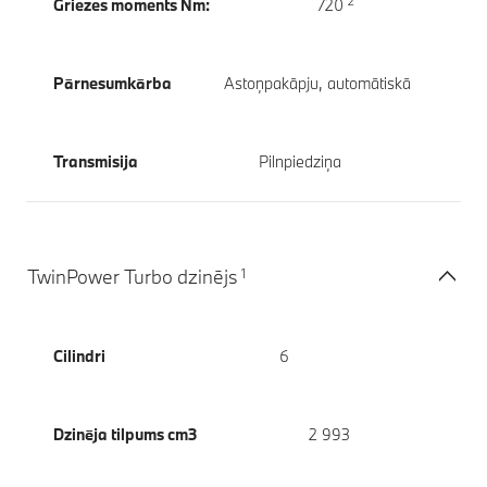
2
Griezes moments Nm:
720
Pārnesumkārba
Astoņpakāpju, automātiskā
Transmisija
Pilnpiedziņa
1
TwinPower Turbo dzinējs
Cilindri
6
Dzinēja tilpums cm3
2 993