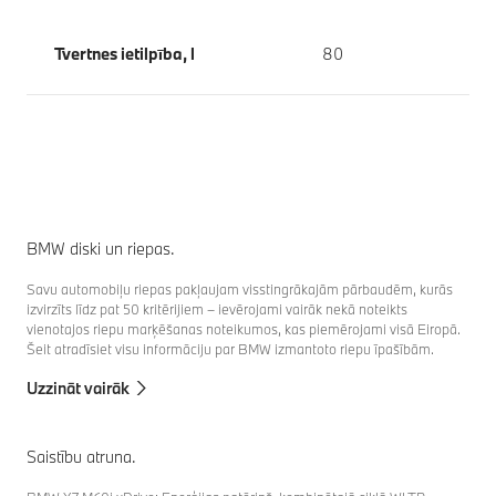
Tvertnes ietilpība, l
80
BMW diski un riepas.
Savu automobiļu riepas pakļaujam visstingrākajām pārbaudēm, kurās
izvirzīts līdz pat 50 kritērijiem – ievērojami vairāk nekā noteikts
vienotajos riepu marķēšanas noteikumos, kas piemērojami visā Eiropā.
Šeit atradīsiet visu informāciju par BMW izmantoto riepu īpašībām.
Uzzināt vairāk
Saistību atruna.