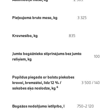
Pieļaujamā bruto masa, kg
3 325
Kravnesība, kg
835
Jumta bagāžnieka stiprinājums bez jumta
100
reliņiem, kg
Papildus piegādā ar balstu piekabes
kravai, bremzētai, līdz 12 % /
3 500 / 140
6
sakabes āķa noslodze, kg
Bagāžas nodalījuma ietilpība, l
750–2 120