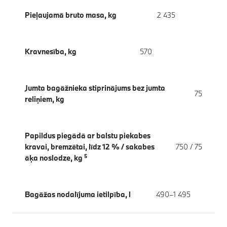
Pieļaujamā bruto masa, kg
2 435
Kravnesība, kg
570
Jumta bagāžnieka stiprinājums bez jumta
75
reliņiem, kg
Papildus piegādā ar balstu piekabes
kravai, bremzētai, līdz 12 % / sakabes
750 / 75
5
āķa noslodze, kg
Bagāžas nodalījuma ietilpība, l
490–1 495