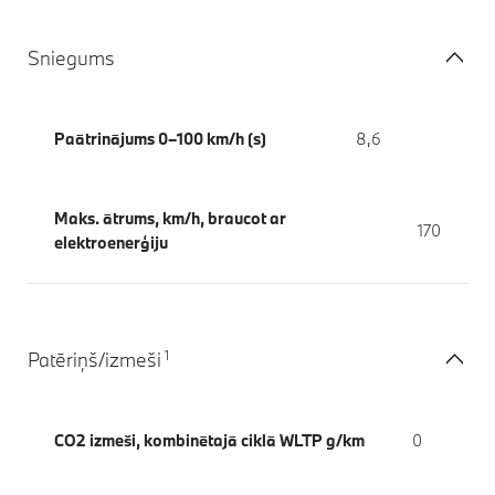
Sniegums
Paātrinājums 0–100 km/h (s)
8,6
Maks. ātrums, km/h, braucot ar
170
elektroenerģiju
1
Patēriņš/izmeši
CO2 izmeši, kombinētajā ciklā WLTP g/km
0