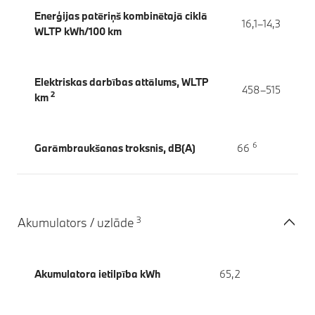
Enerģijas patēriņš kombinētajā ciklā
16,1–14,3
WLTP kWh/100 km
Elektriskas darbības attālums, WLTP
458–515
2
km
6
Garāmbraukšanas troksnis, dB(A)
66
3
Akumulators / uzlāde
Akumulatora ietilpība kWh
65,2