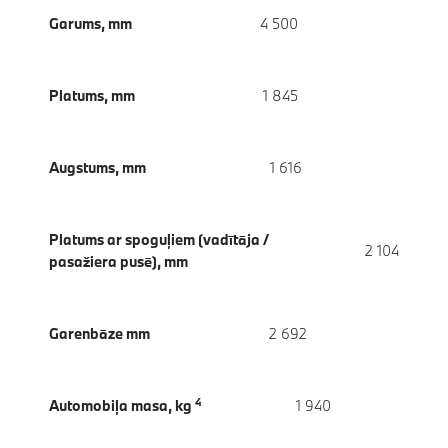
Garums, mm
4 500
Platums, mm
1 845
Augstums, mm
1 616
Platums ar spoguļiem (vadītāja /
2 104
pasažiera pusē), mm
Garenbāze mm
2 692
4
Automobiļa masa, kg
1 940