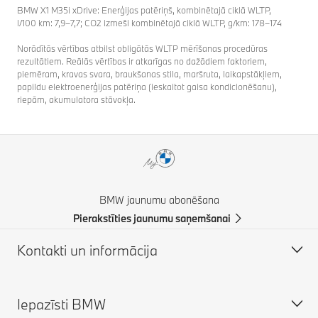
BMW X1 M35i xDrive: Enerģijas patēriņš, kombinētajā ciklā WLTP,
l/100 km: 7,9–7,7; CO2 izmeši kombinētajā ciklā WLTP, g/km: 178–174
Norādītās vērtības atbilst obligātās WLTP mērīšanas procedūras
rezultātiem. Reālās vērtības ir atkarīgas no dažādiem faktoriem,
piemēram, kravas svara, braukšanas stila, maršruta, laikapstākļiem,
papildu elektroenerģijas patēriņa (ieskaitot gaisa kondicionēšanu),
riepām, akumulatora stāvokļa.
BMW jaunumu abonēšana
Pierakstīties jaunumu saņemšanai
Kontakti un informācija
Iepazīsti BMW
Klientu atbalsts