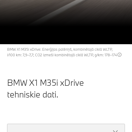
X1
THE
BMW X1 M35i xDrive.
Atklājiet tūlīt
BMW X1 M35i xDrive: Enerģijas patēriņš, kombinētajā ciklā WLTP,
l/100 km: 7,9–7,7; CO2 izmeši kombinētajā ciklā WLTP, g/km: 178–174
BMW X1 M35i xDrive
tehniskie dati.