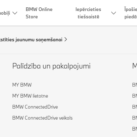
BMW Online
Iepērcieties
Īpaši
obiļi
Store
tiešsaistē
piedā
kstīties jaunumu saņemšanai
Palīdzība un pakalpojumi
M
MY BMW
BM
MY BMW lietotne
BM
BMW ConnectedDrive
BM
BMW ConnectedDrive veikals
BM
BM