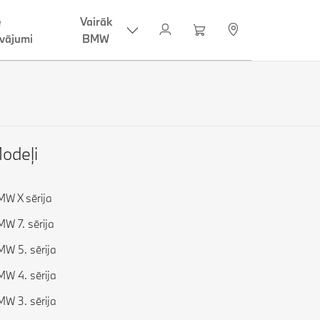
e
Vairāk
vājumi
BMW
odeļi
W X sērija
W 7. sērija
W 5. sērija
W 4. sērija
W 3. sērija