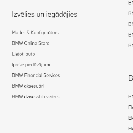
BM
Izvēlies un iegādājies
BM
BM
Modeļi & Konfigurātors
BM
BMW Online Store
BM
Lietoti auto
Īpašie piedāvājumi
BMW Financial Services
B
BMW aksesuāri
BMW dzīvesstila veikals
BM
El
El
El