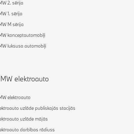
W 2. sērija
W 1. sērija
W M sērija
W konceptautomobiļi
W luksusa automobiļi
MW elektroauto
W elektroauto
ektroauto uzlāde publiskajās stacijās
ektroauto uzlāde mājās
ektroauto darbības rādiuss