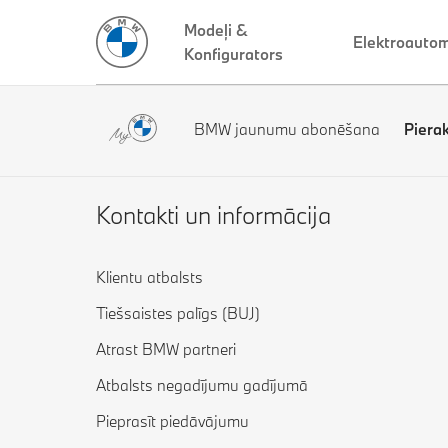
Modeļi &
Elektroautom
Konfigurators
BMW jaunumu abonēšana
Piera
Kontakti un informācija
Klientu atbalsts
Tiešsaistes palīgs (BUJ)
Atrast BMW partneri
Atbalsts negadījumu gadījumā
Pieprasīt piedāvājumu