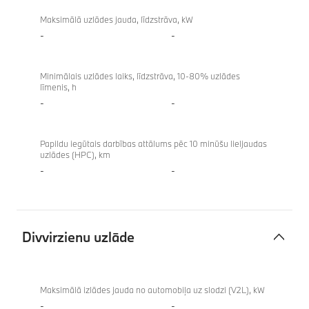
Maksimālā uzlādes jauda, līdzstrāva, kW
-
-
Minimālais uzlādes laiks, līdzstrāva, 10-80% uzlādes
līmenis, h
-
-
Papildu iegūtais darbības attālums pēc 10 minūšu lieljaudas
uzlādes (HPC), km
-
-
Divvirzienu uzlāde
Divvirzienu
uzlāde
Maksimālā izlādes jauda no automobiļa uz slodzi (V2L), kW
-
-