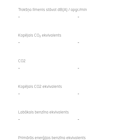
Trokšņa līmenis stāvot dB(A) / apgr./min
-
-
Kopējais CO₂ ekvivalents
-
-
CO2
-
-
Kopējais CO2 ekvivalents
-
-
Labākais benzīna ekvivalents
-
-
Primārās enerģijas benzīna ekvivalents