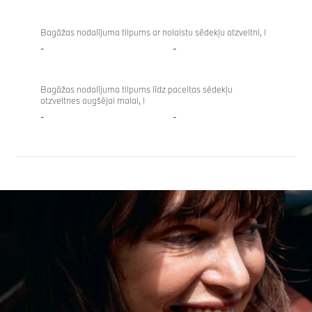
Bagāžas nodalījuma tilpums ar nolaistu sēdekļu atzveltni, l
-
-
Bagāžas nodalījuma tilpums līdz paceltas sēdekļu
atzveltnes augšējai malai, l
-
-