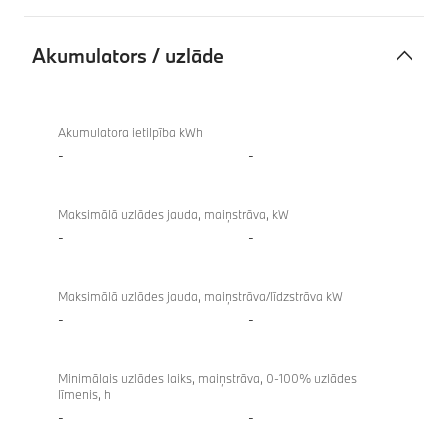
Akumulators / uzlāde
Akumulators
/
Akumulatora ietilpība kWh
uzlāde
-
-
Maksimālā uzlādes jauda, maiņstrāva, kW
-
-
Maksimālā uzlādes jauda, maiņstrāva/līdzstrāva kW
-
-
Minimālais uzlādes laiks, maiņstrāva, 0-100% uzlādes
līmenis, h
-
-