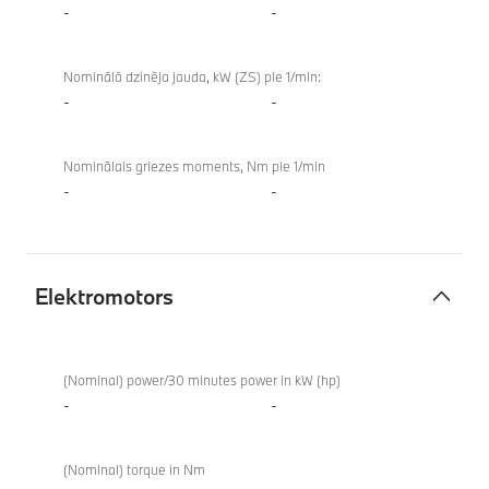
-
-
Nominālā dzinēja jauda, kW (ZS) pie 1/min:
-
-
Nominālais griezes moments, Nm pie 1/min
-
-
Elektromotors
Elektromotors
(Nominal) power/30 minutes power in kW (hp)
-
-
(Nominal) torque in Nm