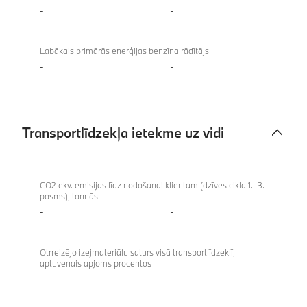
-
-
Labākais primārās enerģijas benzīna rādītājs
-
-
Transportlīdzekļa ietekme uz vidi
Transportlīdzekļa
ietekme
CO2 ekv. emisijas līdz nodošanai klientam (dzīves cikla 1.–3.
posms), tonnās
uz
-
-
vidi
Otrreizējo izejmateriālu saturs visā transportlīdzeklī,
aptuvenais apjoms procentos
-
-