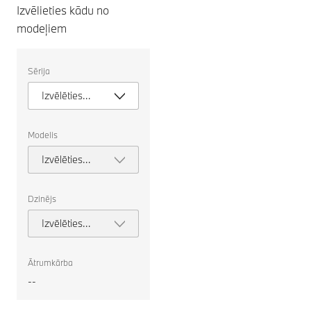
Izvēlieties kādu no
modeļiem
Izvēlieties
Sērija
tālāk
norādītos
Izvēlēties
modeli
Modelis
Izvēlēties
virsbūves
tipu
Dzinējs
Izvēlēties
dzinēju
Ātrumkārba
--