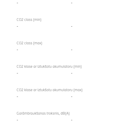
-
-
CO2 class (min)
-
-
CO2 class (max)
-
-
CO2 klase ar iztukšotu akumulatoru (min)
-
-
CO2 klase ar iztukšotu akumulatoru (max)
-
-
Garāmbraukšanas troksnis, dB(A)
-
-