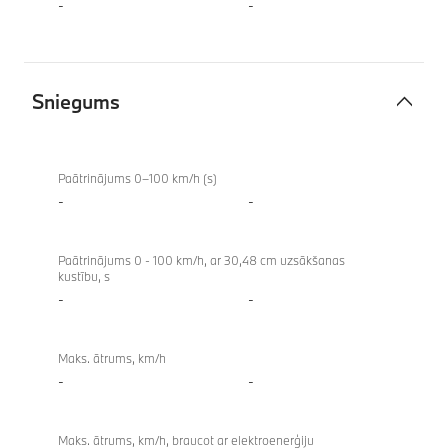
-
-
Sniegums
Sniegums
Paātrinājums 0–100 km/h (s)
-
-
Paātrinājums 0 - 100 km/h, ar 30,48 cm uzsākšanas
kustību, s
-
-
Maks. ātrums, km/h
-
-
Maks. ātrums, km/h, braucot ar elektroenerģiju