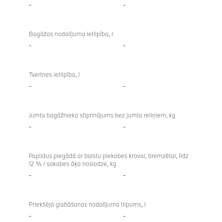
-
-
Bagāžas nodalījuma ietilpība, l
-
-
Tvertnes ietilpība, l
-
-
Jumta bagāžnieka stiprinājums bez jumta reliņiem, kg
-
-
Papildus piegādā ar balstu piekabes kravai, bremzētai, līdz
12 % / sakabes āķa noslodze, kg
-
-
Priekšējā glabāšanas nodalījuma tilpums, l
-
-