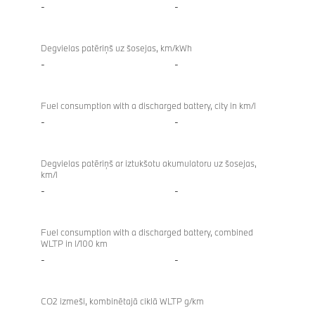
-
-
Degvielas patēriņš uz šosejas, km/kWh
-
-
Fuel consumption with a discharged battery, city in km/l
-
-
Degvielas patēriņš ar iztukšotu akumulatoru uz šosejas,
km/l
-
-
Fuel consumption with a discharged battery, combined
WLTP in l/100 km
-
-
CO2 izmeši, kombinētajā ciklā WLTP g/km