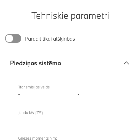
Tehniskie parametri
Parādīt tikai atšķirības
Piedziņas sistēma
Piedziņas
sistēma
Transmisijas veids
-
-
Jauda kW (ZS)
-
-
Griezes moments Nm: