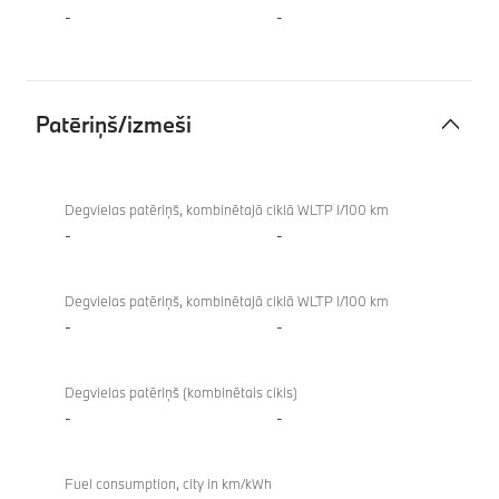
-
-
Patēriņš/izmeši
Patēriņš/izmeši
Degvielas patēriņš, kombinētajā ciklā WLTP l/100 km
-
-
Degvielas patēriņš, kombinētajā ciklā WLTP l/100 km
-
-
Degvielas patēriņš (kombinētais cikls)
-
-
Fuel consumption, city in km/kWh