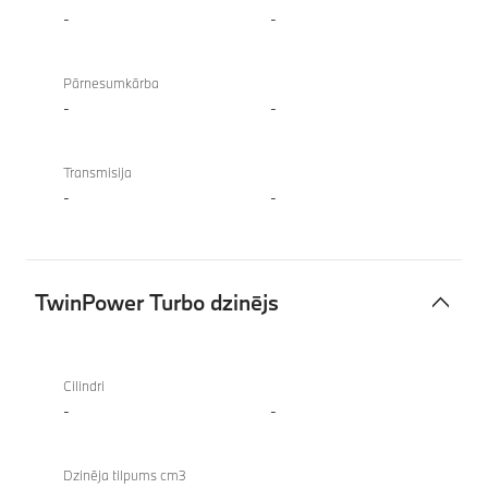
-
-
Pārnesumkārba
-
-
Transmisija
-
-
TwinPower Turbo dzinējs
TwinPower
Turbo
Cilindri
dzinējs
-
-
Dzinēja tilpums cm3