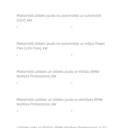
Maksimālā izlādes jauda no automobiļa uz automobili
(V2V), kW
-
-
Maksimālā izlādes jauda no automobiļa uz mājas Power
Flex (V2H Flex), kW
-
-
Maksimālā uzlādes un izlādes jauda ar trīsfāzu BMW
Wallbox Professional, kW
-
-
Maksimālā uzlādes un izlādes jauda ar vienfāzes BMW
Wallbox Professional, kW
-
-
Uzlādes laiks ar trīsfāzu BMW Wallbox Professional, h (0–