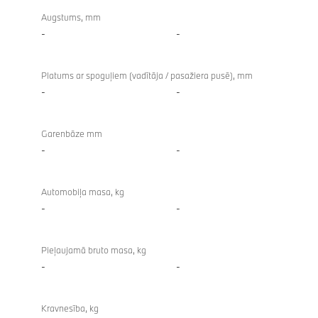
Augstums, mm
-
-
Platums ar spoguļiem (vadītāja / pasažiera pusē), mm
-
-
Garenbāze mm
-
-
Automobiļa masa, kg
-
-
Pieļaujamā bruto masa, kg
-
-
Kravnesība, kg