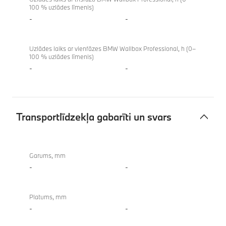
100 % uzlādes līmenis)
-
-
Uzlādes laiks ar vienfāzes BMW Wallbox Professional, h (0–
100 % uzlādes līmenis)
-
-
Transportlīdzekļa gabarīti un svars
Transportlīdzekļa
gabarīti
Garums, mm
un
-
-
svars
Platums, mm
-
-