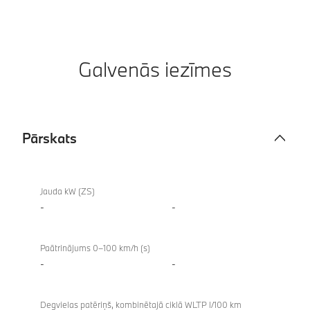
Galvenās iezīmes
Pārskats
Pārskats
Jauda kW (ZS)
-
-
Paātrinājums 0–100 km/h (s)
-
-
Degvielas patēriņš, kombinētajā ciklā WLTP l/100 km